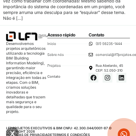
vez como trabalhar com coordenadas! Mesmo sabendo da
importância do sistema de coordenadas em um projeto, você
sempre arruma uma desculpa para se “esquivar” desse tema.
Não é […]
Acesso rápido
Contato
Desenvolvemos
Início
(81) 98235-1444
projetos arquitetônicos
utilizando a tecnologia
Sobre nós
comercial@lf7projetos.c
BIM (Building
Information Modeling),
Projetos
Rua Abelardo, 45
garantindo maior
CEP: 52.050-310
precisão, eficiência e
Contato
integração em todas as
etapas. Com o BIM,
criamos soluções
inovadoras e
detalhadas que trazem
mais segurança e
qualidade para o seu
projeto.
LF7 PROJETOS EXECUTIVOS & BIM CNPJ: 42.300.044/0001-87 ©
COPYRIGHT 2026
POLÍTICAS DE PRIVACIDADE
TERMOS E CONDIÇÕES